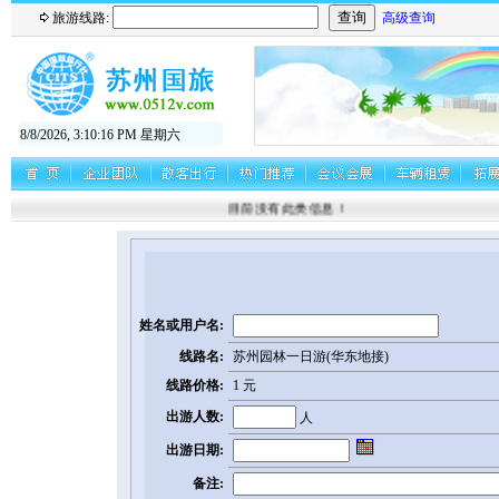
旅游线路:
高级查询
8/8/2026, 3:10:16 PM 星期六
目前没有此类信息！
姓名或用户名:
线路名:
苏州园林一日游(华东地接)
线路价格:
1 元
出游人数:
人
出游日期:
备注: