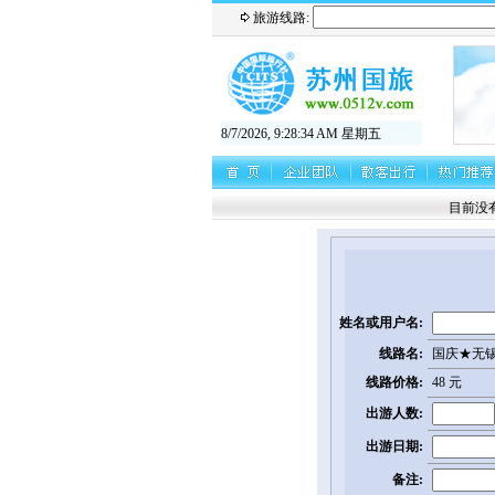
旅游线路:
8/7/2026, 9:28:35 AM 星期五
目前没有
姓名或用户名:
线路名:
国庆★无锡
线路价格:
48 元
出游人数:
出游日期:
备注: