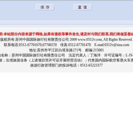
明:本站部分内容来源于网络,如果有侵权等事件发生,请及时与我们联系,我们将做妥善
版权所有:苏州中国国际旅行社有限责任公司 2009 www.0512v.com, All Rights Reserved.
联系电话:0512-67701670,67706570 传真:0512-67701470 E-mail:
0512v@sina.com
地址:苏州市平江区白塔东路271号 邮编:215001
名称：苏州中国国际旅行社有限责任公司 法定代表人：丁海洋 许可证编号：L-JS-GJ
游，出境旅游业务（上述项目凭许可证开展经营活动）；代售国内国际航空客票火车
旅游行政管理部门的投诉电话：0512-65223377