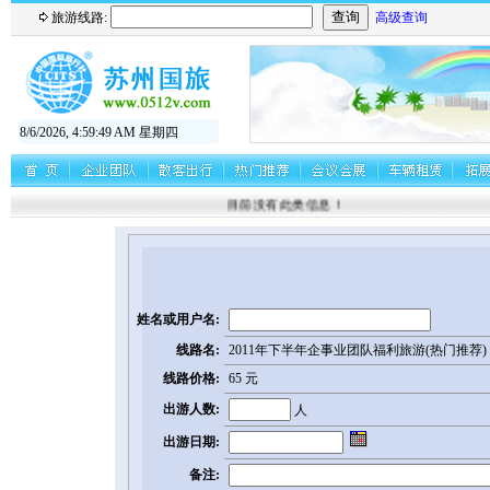
旅游线路:
高级查询
8/6/2026, 4:59:49 AM 星期四
目前没有此类信息！
姓名或用户名:
线路名:
2011年下半年企事业团队福利旅游(热门推荐)
线路价格:
65 元
出游人数:
人
出游日期:
备注: