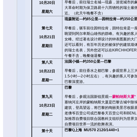
早餐后，前往瑞士名城
—
琉森，游览城市的
10
月
20
日
大革命时期为保卫路易十六而牺牲的瑞士雇
星期六
近。（此天午晚餐不含）
琉森附近
—
约
85
公里
—
因特拉肯
—
约
350
公
第七天
早餐后，驱车
前往因特拉肯，
因特拉肯是一
眺望到阿尔卑斯山雄伟的群峰
。有兴趣的客
10
月
21
日
女峰。
经过著名设计师设计的钟表图案的大
还可以看到，有百年历史的被保护的建筑墙
星期日
的瑞士名表，另外您还可以在
KIRCHHOFER
午餐不含，晚餐做退餐）
法国小镇
—
约
350
公里
—
巴黎
第八天
早餐后，前往香水之都巴黎，参观世界上三
10
月
22
日
1.5
小时
—2
小时左右），有兴趣的客人可参
星期一
巴黎深度游。
巴黎
第九天
早餐后，参观法国新锐景观
—
蒙帕纳斯大厦
*
塞纳河左岸的蒙帕纳斯大厦是巴黎古城中除
10
月
23
日
建筑，登高望远，将巴黎的绚丽美景尽收眼
老佛爷百货公司或巴黎春天百货公司和
BENL
星期二
加推荐自费项目联合国教科文组织列为世界
自费项目世界一流的歌舞表演。
巴黎
Q
上海
MU570 2120/1440+1
第十天