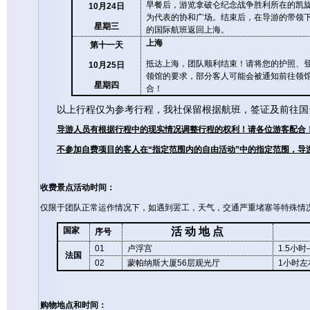
早餐后，游览拿破仑纪念战争胜利所在的凯
10
月
24
日
为代表的协和广场。结束后，在导游的带领
星期三
的国际航班返回上海。
上海
第十一天
抵达上海，团队顺利结束！请将您的护照、
10
月
25
日
领馆的要求，部分客人可能会被通知前往领
星期四
合！
以上行程仅为参考行程，我社保留根据航班，签证及前往国
导游人员有根据行程中的现实情况调整行程的权利！请各位游客配合
不参加自费项目的客人在
“
指定范围内的自由活动
”
中的指定范围，导
收费景点活动时间：
仅限于团队正常运作情况下，如遇到罢工，天气，交通严重堵塞等特殊情
国家
活
动
地
点
序号
01
卢浮宫
1.5
小时
法国
02
蒙帕纳斯大厦
56
层观光厅
1
小时左
购物地点和时间：