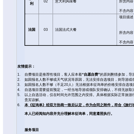
02
意大利风味餐
所含内容
利
不含内容
项目描述
法国
03
法国法式大餐
所含内容
不含内容
友情提示：
1.
自费项目是推荐性项目，客人应本着
“
自愿自费
”
的原则酌情参加，导
2.
如因报名人数不够或天气状况等原因，无法安排自选项目，则导游或
3.
如因报名人数不够（不足
20
人）无法根据本征询单的价格安排自选项
4.
自选项目需要提前预定，一经当地导游或领队安排确认，不得无故取
5.
以上自选活动，仅在时间允许范围之内安排。具体根据实际正常旅游
贵宾谅解。
6.
本《征询单》经双方协商一致后认定，作为合同之附件，符合《旅行
本人已经阅知内容并充分理解本征询单，同意遵照执行。
服务项目