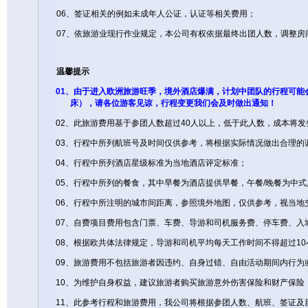
06
、签证相关的例如未成年人公证，认证等相关费用；
07
、依旅游业现行作业规定，本公司有权依据最终出团人数，调整房
温馨提示
01
、由于进入欧洲旅游旺季，境外酒店爆满，计划中团队的行程可能
床），请各位游客见谅，行程变更我们会及时做出通知！
02
、此旅游费用基于参团人数超过
40
人以上，低于此人数，成本将发
03
、行程中所列航班号及时间仅供参考，将根据实际情况做出合理的
04
、行程中所列酒店星级标准为当地酒店评定标准；
05
、行程中所列的餐食，其中早餐为酒店提供早餐，午餐
/
晚餐为中式
06
、行程中所注明的城市间距离，参照境外地图，仅供参考，视当地
07
、自费项目费用包含门票、车费、导游和司机服务费、停车费、入
08
、根据欧共体法律规定，导游和司机平均每天工作时间不得超过
10
09
、旅游费用不包括旅游者因违约、自身过错、自由活动期间内行为
10
、为维护自身权益，建议旅游者购买旅游意外伤害保险和财产保险
11
、此参考行程和旅游费用，我公司将根据参团人数、航班、签证及