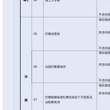
瑞士
04
瑞士少女峰
不含内
项目描
所含内
05
巴黎深度游
不含内
项目描
所含内
06
法国巴黎塞纳河
法
不含内
项目描
所含内
巴黎丽都或者红磨坊或拉丁天堂夜总
07
国
会歌舞表演