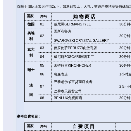
仅限于团队正常运作情况下，如遇到罢工，天气，交通严重堵塞等特殊情
国家
购
物
商
店
序号
德国
01
慕尼黑
GERMANSTYLE
30
分钟
因斯布鲁克
奥地
02
30
分钟
利
SWAROVSKI
CRYSTAL
GALLERY
03
佛罗伦萨
PERUZZI
皮货商店
30
分钟
意大
利
04
威尼斯
FOSCARI
玻璃工厂
30
分钟
05
因特拉肯
KIRCHHOFER
30
分钟
瑞士
06
琉森表店
1
小时
巴黎老佛爷百货商店或者
法
07
2.5
小
巴黎春天百货公司
国
08
BENLUX
免税商店
30
分钟
参考自费项目：
国家
自
费
项
目
序号