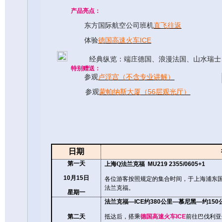
产品亮点：
东方国际航空公司班机
直飞往返
ICE
体验
德国高速火车
经典纵览：端庄德国、浪漫法国、山水瑞士
特别赠送：
参观
卢浮宫（不含专业讲解）
56
参观
蒙帕纳斯大厦（
层观光厅）
日期
第一天
上海
Q
法兰克福
MU219 2355/0605+1
10
月
15
日
各位游客按照规定的集合时间，于上海浦东
法兰克福。
星期一
法兰克福
—ICE
约
380
公里
—
慕尼黑
—
约
150
第二天
抵达后，
搭乘
德国高速火车
ICE
前往巴伐利亚