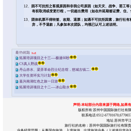
12
、
因不可抗拒之客观原因和非我公司原因（如天灾、战争、罢工等
有权取消或变更行程，一切超出费用（如在外延期签证费、住、
13
、
团体机票不得转签、改期、退票；如遇不可抗拒因素，旅行社有
弃，不予退款；凡参加本次团队，均视已认可上述说明。
拓展培训项目之十三----极速60秒
CS真人野战
丹山赤水、梁弄革命烈士纪念馆，慈城古镇二..
大学生资环实习计划
嘉兴南湖红色之旅一日游
拓展培训项目之十二----冰山取水
声明:本站部分内容来源于网络,如果
版权所有:苏州中国国际旅行社有限责任公司 200
联系电话:0512-67701670,677065
地址:苏州市平江区
旅行社的名称：苏州中国国际旅行社有限责任公
业务经营范围：从事国内旅游，入境旅游，出境旅游业务（上述项目凭许