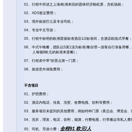
01
、行程中所述之上海
/
欧洲来回的团体经济舱机票，含机场税；
02
、
ADS
签证费用；
03
、境外旅游巴士及专业司机；
04
、专业中文导游；
05
、行程中标明的欧洲星级标准酒店
1/2
标准间，含酒店欧陆式早餐
06
、中式午晚餐，团队以
5
菜
1
汤为标准
(
餐自理
—
游客自行准备用餐
人每顿
8
欧元的标准来退餐
)
；
07
、行程表中带
*
的景点第一门票；
08
、旅游意外保险费用；
不含项目
01
、护照费用；
02
、酒店内电话、传真、洗熨、收费电视、饮料等费用；
03
、服务项目未提到的其他费用，例如特种门票（夜总会、博览会、
04
、洗衣，理发，电话，饮料，烟酒，付费电视，行李搬运等私人费
全程
91
欧元
/
人
05
、司机、导游小费：