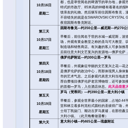
都，也是举世闻名的啤酒节的举办地，参观
10
月
16
日
特式的市政厅、
85
米高的钟楼有着著名的报
馈亲友的礼物。然后驱车前往因斯布鲁克，
星期二
不容错失的就是在
SWAROVSKI CRYSTAL 
夜宿因斯布鲁克附近。
因斯布鲁克
—
约
350
公里
—
威尼斯
—
约
270
公
第三天
早餐后，前往闻名于世的水城
—
威尼斯，游
10
月
17
日
场，外观有黄金教堂之称的圣马可大教堂、
制造场和销售商店。有兴趣的客人可参加推
星期三
后前往意大利文艺复兴的发源地
—
佛罗伦萨
佛罗伦萨附近
—
约
300
公里
—
罗马
第四天
早餐后，
外观象征华丽的文艺复兴之花
—
花
是佛罗伦萨的政治中心，而那体现男人身体
10
月
18
日
市的艺术气息。之后参观代表意大利当地皮
星期四
荐自费项目佛罗伦萨老宫博物馆，还可参加
的首都
—
罗马，入住酒店休息。
此天品尝意
罗马（梵蒂冈）
—
约
390
公里
—
意大利小镇
第五天
早餐后，
参观全世界最小的国家，占地
0.44
10
月
19
日
堂和林立着多利克柱式圆柱的圣彼得广场，
士坦丁凯旋门、顺访古罗马废墟，在那些矗
星期五
大利小镇。（此天晚餐做退餐）
意大利小镇
—
约
465
公里
—
琉森附近
第六天