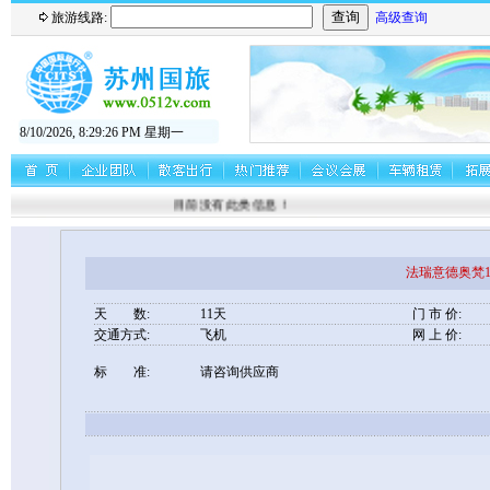
旅游线路:
高级查询
8/10/2026, 8:29:27 PM 星期一
目前没有此类信息！
法瑞意德奥梵1
天 数:
11天
门 市 价:
交通方式:
飞机
网 上 价:
标 准:
请咨询供应商