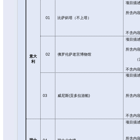
项目描
所含内
01
比萨斜塔（不上塔）
不含内
项目描
所含内
02
佛罗伦萨老宫博物馆
意大
（
利
不含内
项目描
03
威尼斯
(
贡多拉游船
)
所含内
不含内
项目描
所含内