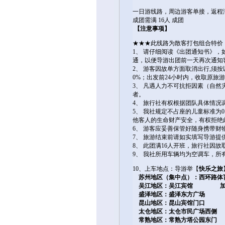
一日游线路，周边游客单接，返程满1
成团需满 16人 成团
【注意事项】
★★★此线路为散客打包组合特
1、 请仔细阅读《出团通知书》
通，以便导游出团前一天再次通知
2、 游客因故单方面取消出行,须按
0%；出发前24小时内，收取原旅
3、 凡遇人力不可抗拒因素（自
者。
4、 旅行社有权根据团队具体情
5、 我社规定不占座的儿童标准为
他客人的生命财产安全，有权拒绝
6、 游客应妥善保管好随身携带
7、 旅游结束前请如实填写导游
8、 此团满16人开班，旅行社因
9、 我社所用车辆均为空调车，
10、上车地点：导游举【
快乐之旅
苏州地区（集中点）：西环路体
吴江地区：吴江宾馆
盛泽地区：盛泽东方广场
昆山地区：昆山宾馆门口
太仓地区：太仓市民广场西侧
常熟地区：常熟方塔公园东门