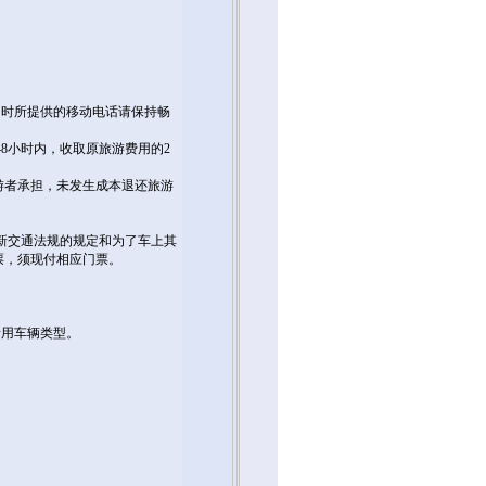
名时所提供的移动电话请保持畅
48小时内，收取原旅游费用的2
游者承担，未发生成本退还旅游
据新交通法规的规定和为了车上其
票，须现付相应门票。
所用车辆类型。