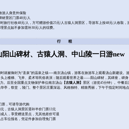
】
买旅游人身意外保险
碑材景区门票48元/人
时旅行社收48元/人，方可赠游价值25元/人古猿人洞景区，导游车上按48元/人收取，
理景点如不参加需补30元/人的综费。
行 程
阳山碑材、古猿人洞、中山陵一日游new
朝时就被御封为“圣泉”的温泉之镇──南京汤山镇，游客在旅游车上观看汤山新建设。
、头上楼梯、飞斧、柔术等民俗表演；随后观看世界之最——阳山碑材，其碑座，碑身，碑
造力。后至全国重点文物保护单位南京汤山
【古猿人洞】
景区（游览45分钟）。中餐后
光华亭，祭堂 ，陵门。整个景区庄重深远、风格独特、精致秀丽，下午于指定时间地
补门票，可请导游代购
，古猿人洞景区需补半价门票13元
成人，享受赠送景点，无其他差价可退
占车位报名，凭证件参加自理免门票