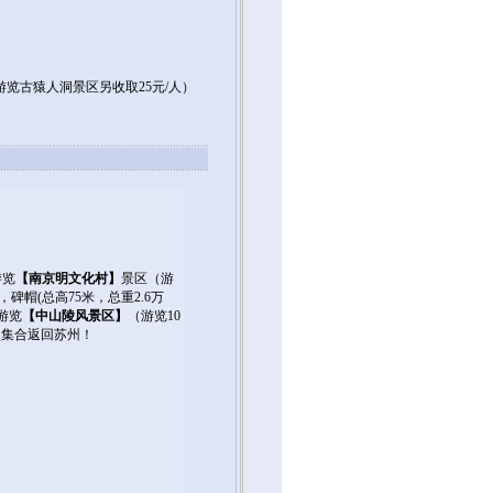
游览古猿人洞景区另收取25元/人）
游览
【南京明文化村】
景区（游
帽(总高75米，总重2.6万
游览
【中山陵风景区】
（游览10
点集合返回苏州！