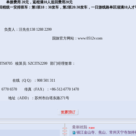
单接费用
20
元，返程满10人送回费用20元
程统一安排班车：第1班18：30发车，第2班20:30发车，一日游线路单区须满10
 1288 2299
国旅官方网站：
www.0512v.com
CITS8705 核算员: SZCITS2299 部门经理签章：
（Q Q）：908 501 311
，6770 6570 传真（FAX）：+86-512-6770 1470
7 地址（ADD）：苏州市白塔东路271号
镇江金山寺、焦山、常州天宁寺加持