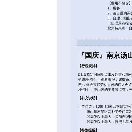
【费用不包含
1、用餐
2、请自愿购
3、自理：阳山
（自理景点报名
此为特惠班，自
『国庆』南京汤山
【行程安排】
D1:晨指定时间地点出发赴古代南
览100分钟），观看表演：赐御婚
吨)，体会古代劳动人民的伟大创
0分钟），中山陵的主要景点有：
【补充说明】
儿童门票：1.2米-1.5米以下如需
阳山碑材景区需补半价门票24元
60周岁以上老人，参加自理同
70周岁以上老人，按照儿童只
【特别提醒】