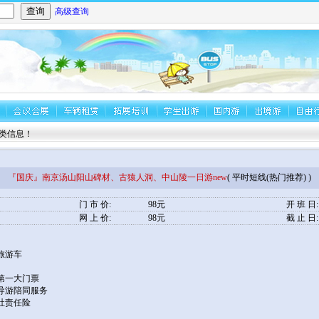
高级查询
息！
『国庆』南京汤山阳山碑材、古猿人洞、中山陵一日游new
( 平时短线(热门推荐) )
门 市 价:
98元
开 班 日:
网 上 价:
98元
截 止 日:
旅游车
第一大门票
导游陪同服务
社责任险