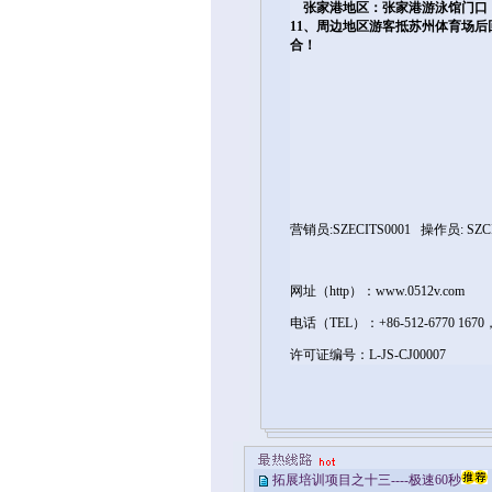
张家港地区：张家港游泳馆门口
11、周边地区游客抵苏州体育场后回
合！
负责人：汪先生138
营销员:SZECITS0001 操作员: SZ
网址（http）：
www.0512v.com
在线
电话（TEL）：+86-512-6770 1670
许可证编号：L-JS-CJ0000
拓展培训项目之十三----极速60秒