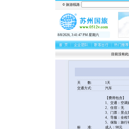
旅游线路:
8/8/2026, 3:41:47 PM 星期六
目前没有此类信
天 数:
1天
交通方式:
汽车
【费用包含】
1、交通：空调
2、住宿：无
3、门票：景点
4、导服：全程
5、保险：旅行
标 准:
成人：98元