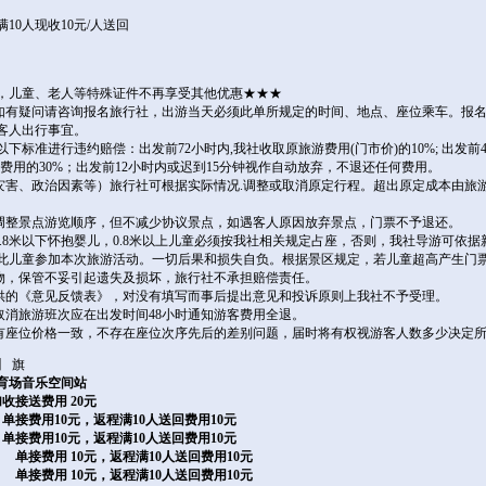
0人现收10元/人送回
价，儿童、老人等特殊证件不再享受其他优惠★★★
，如有疑问请咨询报名旅行社，出游当天必须此单所规定的时间、地点、座位乘车。报
客人出行事宜。
以下标准进行违约赔偿：出发前72小时内,我社收取原旅游费用(门市价)的10%; 出发前
游费用的30%；出发前12小时内或迟到15分钟视作自动放弃，不退还任何费用。
然灾害、政治因素等）旅行社可根据实际情况.调整或取消原定行程。超出原定成本由旅
况调整景点游览顺序，但不减少协议景点，如遇客人原因放弃景点，门票不予退还。
0.8米以下怀抱婴儿，0.8米以上儿童必须按我社相关规定占座，否则，我社导游可依
此儿童参加本次旅游活动。一切后果和损失自负。根据景区规定，若儿童超高产生门
财物，保管不妥引起遗失及损坏，旅行社不承担赔偿责任。
提供的《意见反馈表》，对没有填写而事后提出意见和投诉原则上我社不予受理。
故取消旅游班次应在出发时间48小时通知游客费用全退。
所有座位价格一致，不存在座位次序先后的差别问题，届时将有权视游客人数多少决定
】 旗
育场音乐空间站
加收接送费用
20
元
单接费用10元，返程满10人送回费用10元
单接费用10元，返程满10人送回费用10元
单接费用
10
元，返程满10人送回费用10元
单接费用
10
元，返程满10人送回费用10元